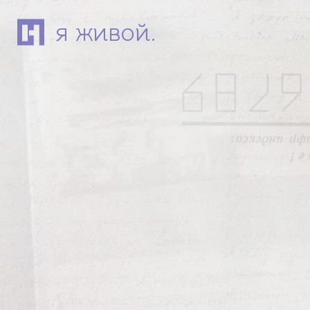
я живой.